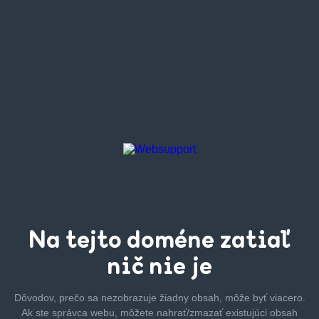
Na tejto
doméne zatiaľ
nič nie je
Dôvodov, prečo sa nezobrazuje žiadny obsah, môže byť
viacero.
Ak ste správca webu, môžete nahrať/zmazať
existujúci obsah