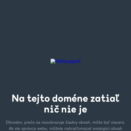
Na tejto
doméne zatiaľ
nič nie je
Dôvodov, prečo sa nezobrazuje žiadny obsah, môže byť
viacero.
Ak ste správca webu, môžete nahrať/zmazať
existujúci obsah