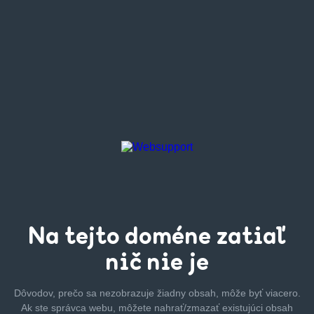
Na tejto
doméne zatiaľ
nič nie je
Dôvodov, prečo sa nezobrazuje žiadny obsah, môže byť
viacero.
Ak ste správca webu, môžete nahrať/zmazať
existujúci obsah