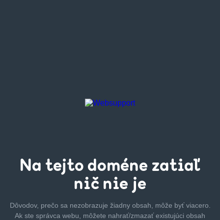
Na tejto
doméne zatiaľ
nič nie je
Dôvodov, prečo sa nezobrazuje žiadny obsah, môže byť
viacero.
Ak ste správca webu, môžete nahrať/zmazať
existujúci obsah