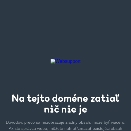
Na tejto
doméne zatiaľ
nič nie je
Dôvodov, prečo sa nezobrazuje žiadny obsah, môže byť
viacero.
Ak ste správca webu, môžete nahrať/zmazať
existujúci obsah