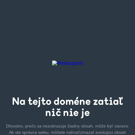
Na tejto
doméne zatiaľ
nič nie je
Dôvodov, prečo sa nezobrazuje žiadny obsah, môže byť
viacero.
Ak ste správca webu, môžete nahrať/zmazať
existujúci obsah