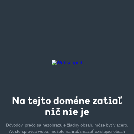
Na tejto
doméne zatiaľ
nič nie je
Dôvodov, prečo sa nezobrazuje žiadny obsah, môže byť
viacero.
Ak ste správca webu, môžete nahrať/zmazať
existujúci obsah