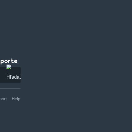
pporte
ort
Help