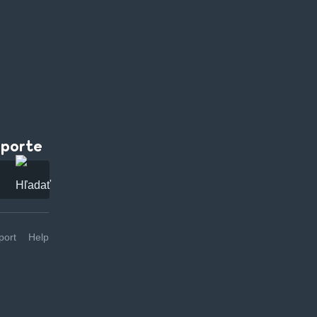
pporte
ort
Help