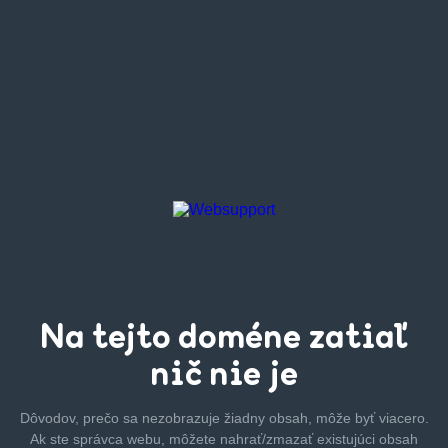
Na tejto
doméne zatiaľ
nič nie je
Dôvodov, prečo sa nezobrazuje žiadny obsah, môže byť
viacero.
Ak ste správca webu, môžete nahrať/zmazať
existujúci obsah