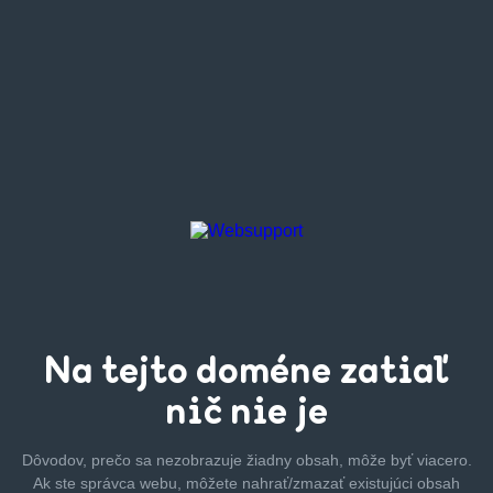
Na tejto
doméne zatiaľ
nič nie je
Dôvodov, prečo sa nezobrazuje žiadny obsah, môže byť
viacero.
Ak ste správca webu, môžete nahrať/zmazať
existujúci obsah